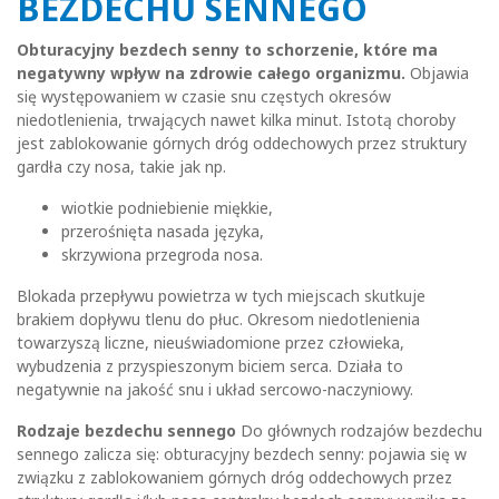
BEZDECHU SENNEGO
Obturacyjny bezdech senny to schorzenie, które ma
negatywny wpływ na zdrowie całego organizmu.
Objawia
się występowaniem w czasie snu częstych okresów
niedotlenienia, trwających nawet kilka minut. Istotą choroby
jest zablokowanie górnych dróg oddechowych przez struktury
gardła czy nosa, takie jak np.
wiotkie podniebienie miękkie,
przerośnięta nasada języka,
skrzywiona przegroda nosa.
Blokada przepływu powietrza w tych miejscach skutkuje
brakiem dopływu tlenu do płuc. Okresom niedotlenienia
towarzyszą liczne, nieuświadomione przez człowieka,
wybudzenia z przyspieszonym biciem serca. Działa to
negatywnie na jakość snu i układ sercowo-naczyniowy.
Rodzaje bezdechu sennego
Do głównych rodzajów bezdechu
sennego zalicza się: obturacyjny bezdech senny: pojawia się w
związku z zablokowaniem górnych dróg oddechowych przez