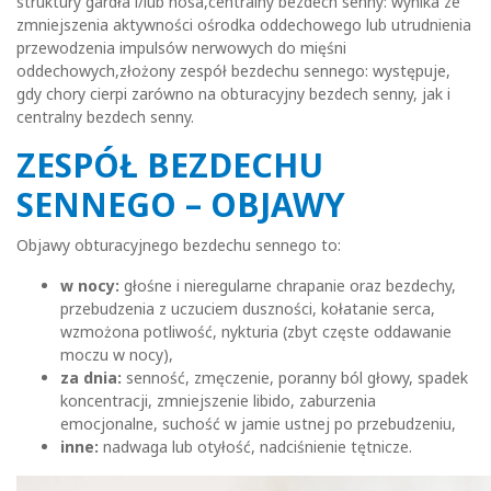
struktury gardła i/lub nosa,centralny bezdech senny: wynika ze
zmniejszenia aktywności ośrodka oddechowego lub utrudnienia
przewodzenia impulsów nerwowych do mięśni
oddechowych,złożony zespół bezdechu sennego: występuje,
gdy chory cierpi zarówno na obturacyjny bezdech senny, jak i
centralny bezdech senny.
ZESPÓŁ BEZDECHU
SENNEGO – OBJAWY
Objawy obturacyjnego bezdechu sennego to:
w nocy:
głośne i nieregularne chrapanie oraz bezdechy,
przebudzenia z uczuciem duszności, kołatanie serca,
wzmożona potliwość, nykturia (zbyt częste oddawanie
moczu w nocy),
za dnia:
senność, zmęczenie, poranny ból głowy, spadek
koncentracji, zmniejszenie libido, zaburzenia
emocjonalne, suchość w jamie ustnej po przebudzeniu,
inne:
nadwaga lub otyłość, nadciśnienie tętnicze.