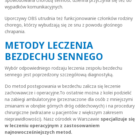
Spowodowana chorobą senność dzienna przyczynia się też do
wypadków komunikacyjnych.
Uporczywy OBS utrudnia też funkcjonowanie członków rodziny
chorego, którzy wybudzają się ze snu z powodu głośnego
chrapania.
METODY LECZENIA
BEZDECHU SENNEGO
Wybór odpowiedniego rodzaju leczenia zespołu bezdechu
sennego jest poprzedzony szczegółową diagnostyką.
Do metod postępowania w bezdechu zalicza się leczenie
zachowawcze i operacyjne.To ostatnie można z kolei podzielić
na zabiegi ambulatoryjne (przeznaczone dla osób z mniejszymi
zmianami w obrębie górnych dróg oddechowych) i na procedury
chirurgiczne (wdrażane u pacjentów z większym zakresem
nieprawidłowości). Nasz ośrodek w Warszawie
specjalizuje się
w leczeniu operacyjnym z zastosowaniem
najnowocześniejszych metod.