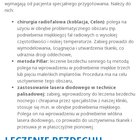
wymagają od pacjenta specjalnego przygotowania. Należy do
nich:
chirurgia radiofalowa (koblacja, Celon)
: polega na
użyciu w obrębie problematycznego obszaru (np.
podniebienia miękkiego) fal radiowych o wysokiej
częstotliwości i niskiej temperaturze. Zabieg prowadzi do
wymodelowania, ściągnięcia i utwardzenia tkanki, co
udrażnia drogi oddechowe,
metoda Pillar:
leczenie bezdechu sennego tą metodą
polega na wprowadzeniu w podniebienie miękkie trzech
lub pięciu maleńkich implantów. Procedura ma na celu
usztywnienie tego obszaru,
zastosowanie lasera diodowego w technice
palisadowej:
zabieg, wprowadzony do leczenia bezdechu
nocnego i chrapania przez specjalistów z naszej kliniki,
stosuje się m.in. w obrębie podniebienia miękkiego.
Polega on na wprowadzeniu w podniebienie włókna
lasera diodowego, co prowadzi do usztywnienia tkanek i
przesuwa je w płaszczyźnie pionowej.