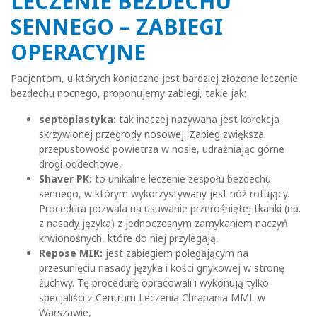
LECZENIE BEZDECHU
SENNEGO – ZABIEGI
OPERACYJNE
Pacjentom, u których konieczne jest bardziej złożone leczenie
bezdechu nocnego, proponujemy zabiegi, takie jak:
septoplastyka:
tak inaczej nazywana jest korekcja
skrzywionej przegrody nosowej. Zabieg zwiększa
przepustowość powietrza w nosie, udrażniając górne
drogi oddechowe,
Shaver PK:
to unikalne leczenie zespołu bezdechu
sennego, w którym wykorzystywany jest nóż rotujący.
Procedura pozwala na usuwanie przerośniętej tkanki (np.
z nasady języka) z jednoczesnym zamykaniem naczyń
krwionośnych, które do niej przylegają,
Repose
MIK:
jest zabiegiem polegającym na
przesunięciu nasady języka i kości gnykowej w stronę
żuchwy. Tę procedurę opracowali i wykonują tylko
specjaliści z Centrum Leczenia Chrapania MML w
Warszawie,