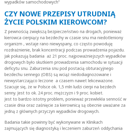
wypadków samochodowych”
CZY NOWE PRZEPISY UTRUDNIĄ
ŻYCIE POLSKIM KIEROWCOM?
Z pewnością zwiększą bezpieczeństwo na drogach, ponieważ
kierowca cierpiący na bezdechy w czasie snu ma niedotleniony
organizm , wstaje rano niewyspany, co często powoduję
rozdrażnienie, brak koncentracji podczas prowadzenia pojazdu.
Jak pokazują badania aż 21 proc. najpoważniejszych wypadków
drogowych było skutkiem prowadzenia samochodu w sytuacji
deficytu snu. Zaburzenia snu pod postacią obturacyjnego
bezdechu sennego (OBS) są wciąż niedodiagnozowane i
niewystarczająco leczone a czasem nawet lekceważone.
Szacuje się, że w Polsce ok. 1,5 mln ludzi cierpi na bezdech
senny. Jest to ok. 24 proc. mężczyzn i 9 proc. kobiet.
Jest to bardzo istotny problem, ponieważ przewlekła senność w
czasie dnia oraz zaśnięcie za kierownicą są obecnie uważane za
jedną z głównych przyczyn wypadków drogowych.
Badania takie powinny być wykonywane w Klinikach
zajmujących się diagnostyką i leczeniem zaburzeń oddychania