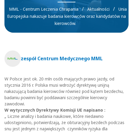
/
/
MML - Centrum Leczenia Chrapania
Aktualności
Unia
Europejska nakazuje badania kierowców oraz kandydatów na
kierowców.
zespół Centrum Medycznego MML
W Polsce jest ok. 20 mln osób mających prawo jazdy, od
stycznia 2016 r. Polska musi wdrożyć dyrektywę unijną
nakazującą badania kierowców również pod kątem bezdechu,
badaniu powinni być poddawani szczególnie kierowcy
zawodowi.
W wytycznych Dyrektywy Komisji UE napisano :
„ Liczne analizy i badania naukowe, które niedawno
udostępniono, potwierdzają, że obturacyjny bezdech podczas
snu jest jednym z największych czynników ryzyka dla